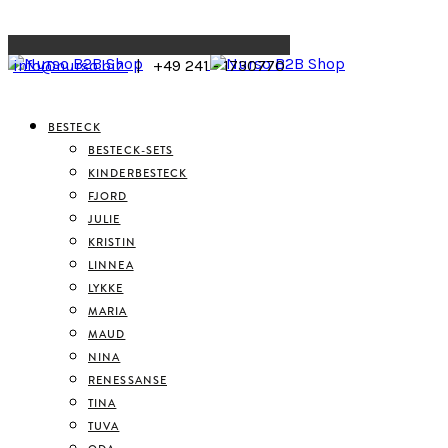
Menu
info@nurso.biz
| +49 241 - 1730770
BESTECK
BESTECK-SETS
KINDERBESTECK
FJORD
JULIE
KRISTIN
LINNEA
LYKKE
MARIA
MAUD
NINA
RENESSANSE
TINA
TUVA