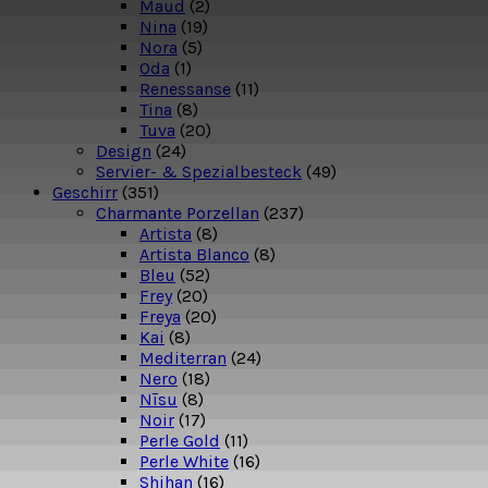
Maud
(2)
Nina
(19)
Nora
(5)
Oda
(1)
Renessanse
(11)
Tina
(8)
Tuva
(20)
Design
(24)
Servier- & Spezialbesteck
(49)
Geschirr
(351)
Charmante Porzellan
(237)
Artista
(8)
Artista Blanco
(8)
Bleu
(52)
Frey
(20)
Freya
(20)
Kai
(8)
Mediterran
(24)
Nero
(18)
Nīsu
(8)
Noir
(17)
Perle Gold
(11)
Perle White
(16)
Shihan
(16)