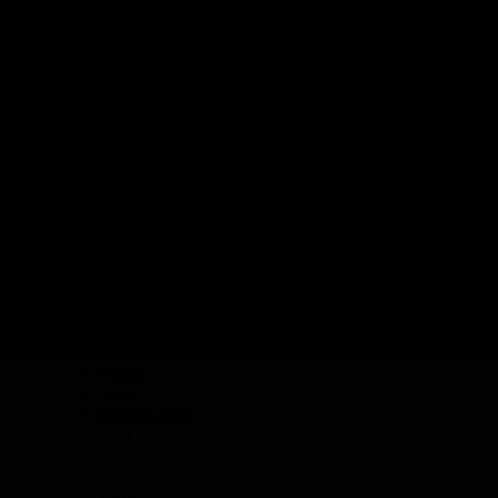
Menu
Search
Besteck
Besteck-Sets
Kinderbesteck
Fjord
Julie
Kristin
Linnea
Lykke
Maria
Maud
Nina
Renessanse
Tina
Tuva
Oda