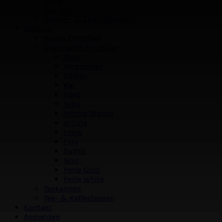
Nora
Design
Servier- & Spezialbesteck
Geschirr
Nurso Porzellan
Charmante Porzellan
Bleu
Mediterran
Shihan
Kai
Nero
Nīsu
Artista Blanco
Artista
Freya
Frey
Subtil
Noir
Perle Gold
Perle White
Teekannen
Tee- & Kaffeetassen
Kontakt
Anmelden