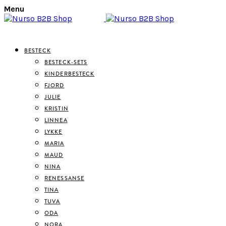
Menu
BESTECK
BESTECK-SETS
KINDERBESTECK
FJORD
JULIE
KRISTIN
LINNEA
LYKKE
MARIA
MAUD
NINA
RENESSANSE
TINA
TUVA
ODA
NORA