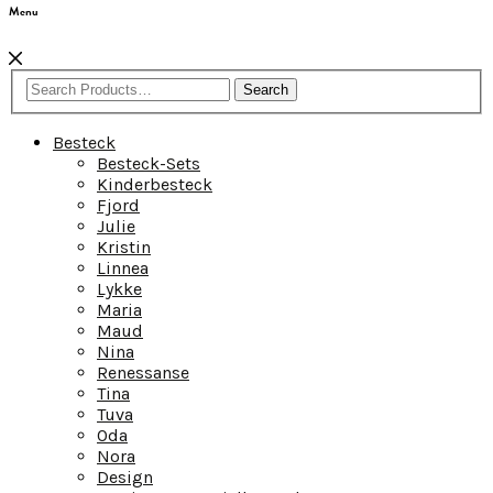
Menu
Search
Besteck
Besteck-Sets
Kinderbesteck
Fjord
Julie
Kristin
Linnea
Lykke
Maria
Maud
Nina
Renessanse
Tina
Tuva
Oda
Nora
Design