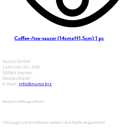
Coffee-/tea-saucer (14cmxH1,5cm) 1 pc
Nurso GmbH
Lütticher Str. 206
52064 Aachen
Deutschland
E-Mail:
info@nurso.biz
Akzeptierte Zahlungsmethoden
Zahlungen per Kreditkarte werden über PayPal abgewickelt.