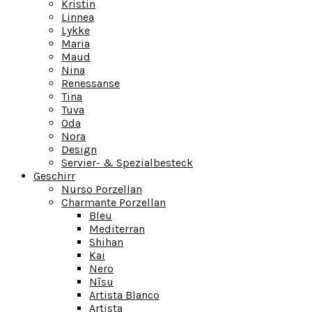
Kristin
Linnea
Lykke
Maria
Maud
Nina
Renessanse
Tina
Tuva
Oda
Nora
Design
Servier- & Spezialbesteck
Geschirr
Nurso Porzellan
Charmante Porzellan
Bleu
Mediterran
Shihan
Kai
Nero
Nīsu
Artista Blanco
Artista