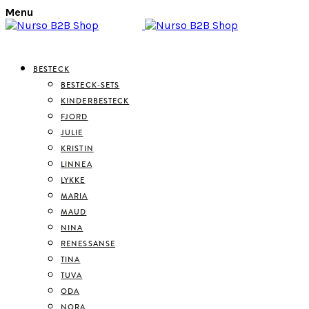
Menu
BESTECK
BESTECK-SETS
KINDERBESTECK
FJORD
JULIE
KRISTIN
LINNEA
LYKKE
MARIA
MAUD
NINA
RENESSANSE
TINA
TUVA
ODA
NORA