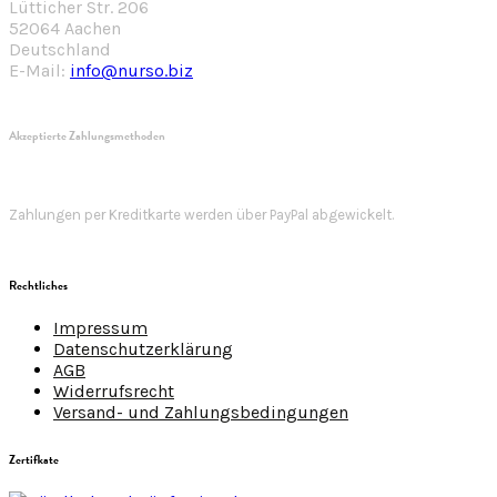
Lütticher Str. 206
52064 Aachen
Deutschland
E-Mail:
info@nurso.biz
Akzeptierte Zahlungsmethoden
Zahlungen per Kreditkarte werden über PayPal abgewickelt.
Rechtliches
Impressum
Datenschutzerklärung
AGB
Widerrufsrecht
Versand- und Zahlungsbedingungen
Zertifkate