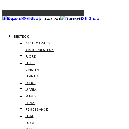
Menu
info@nurso.biz
| +49 241 - 1730770
BESTECK
BESTECK-SETS
KINDERBESTECK
FJORD
JULIE
KRISTIN
LINNEA
LYKKE
MARIA
MAUD
NINA
RENESSANSE
TINA
TUVA