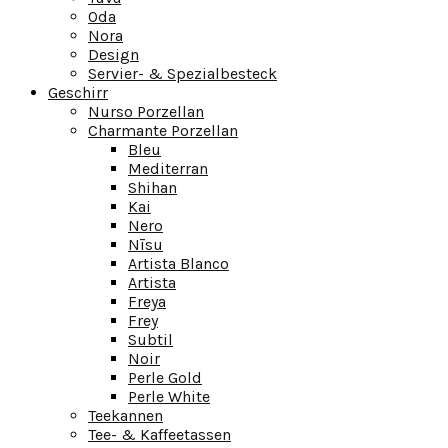
Oda
Nora
Design
Servier- & Spezialbesteck
Geschirr
Nurso Porzellan
Charmante Porzellan
Bleu
Mediterran
Shihan
Kai
Nero
Nīsu
Artista Blanco
Artista
Freya
Frey
Subtil
Noir
Perle Gold
Perle White
Teekannen
Tee- & Kaffeetassen