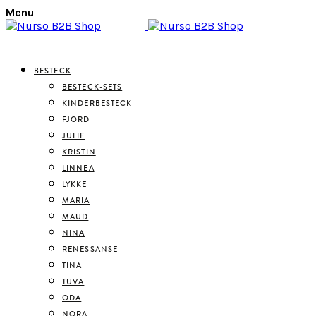
Menu
BESTECK
BESTECK-SETS
KINDERBESTECK
FJORD
JULIE
KRISTIN
LINNEA
LYKKE
MARIA
MAUD
NINA
RENESSANSE
TINA
TUVA
ODA
NORA