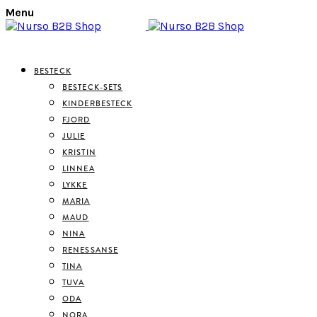
Menu
BESTECK
BESTECK-SETS
KINDERBESTECK
FJORD
JULIE
KRISTIN
LINNEA
LYKKE
MARIA
MAUD
NINA
RENESSANSE
TINA
TUVA
ODA
NORA