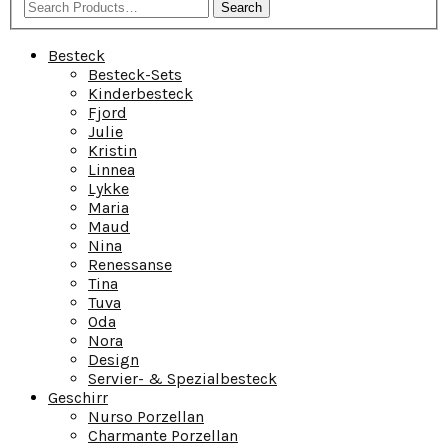
Search
Besteck
Besteck-Sets
Kinderbesteck
Fjord
Julie
Kristin
Linnea
Lykke
Maria
Maud
Nina
Renessanse
Tina
Tuva
Oda
Nora
Design
Servier- & Spezialbesteck
Geschirr
Nurso Porzellan
Charmante Porzellan