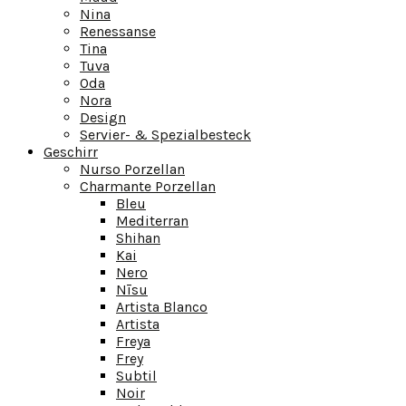
Nina
Renessanse
Tina
Tuva
Oda
Nora
Design
Servier- & Spezialbesteck
Geschirr
Nurso Porzellan
Charmante Porzellan
Bleu
Mediterran
Shihan
Kai
Nero
Nīsu
Artista Blanco
Artista
Freya
Frey
Subtil
Noir