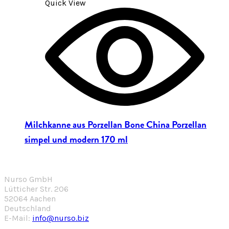
Quick View
Milchkanne aus Porzellan Bone China Porzellan
simpel und modern 170 ml
Nurso GmbH
Lütticher Str. 206
52064 Aachen
Deutschland
E-Mail:
info@nurso.biz