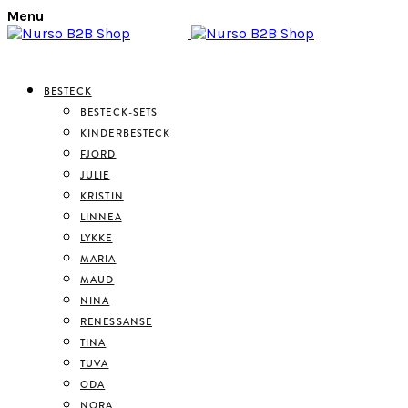
Menu
BESTECK
BESTECK-SETS
KINDERBESTECK
FJORD
JULIE
KRISTIN
LINNEA
LYKKE
MARIA
MAUD
NINA
RENESSANSE
TINA
TUVA
ODA
NORA