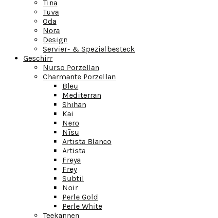
Tina
Tuva
Oda
Nora
Design
Servier- & Spezialbesteck
Geschirr
Nurso Porzellan
Charmante Porzellan
Bleu
Mediterran
Shihan
Kai
Nero
Nīsu
Artista Blanco
Artista
Freya
Frey
Subtil
Noir
Perle Gold
Perle White
Teekannen