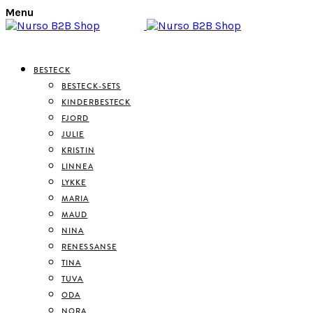
Menu
BESTECK
BESTECK-SETS
KINDERBESTECK
FJORD
JULIE
KRISTIN
LINNEA
LYKKE
MARIA
MAUD
NINA
RENESSANSE
TINA
TUVA
ODA
NORA