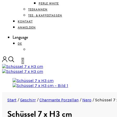
PERLE WHITE
TEEKANNEN
TEE- & KAFFEETASSEN
KONTAKT
ANMELDEN
Language
DE
ENGLISH
0
Start
/
Geschirr
/
Charmante Porzellan
/
Nero
/
Schüssel 7
Schüssel 7 x H3 cm