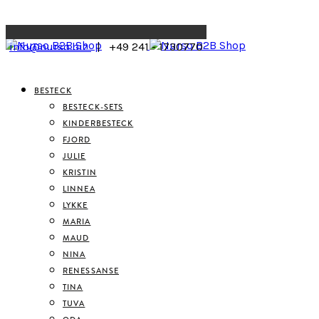
Menu
info@nurso.biz
| +49 241 - 1730770
BESTECK
BESTECK-SETS
KINDERBESTECK
FJORD
JULIE
KRISTIN
LINNEA
LYKKE
MARIA
MAUD
NINA
RENESSANSE
TINA
TUVA