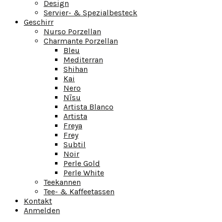
Design
Servier- & Spezialbesteck
Geschirr
Nurso Porzellan
Charmante Porzellan
Bleu
Mediterran
Shihan
Kai
Nero
Nīsu
Artista Blanco
Artista
Freya
Frey
Subtil
Noir
Perle Gold
Perle White
Teekannen
Tee- & Kaffeetassen
Kontakt
Anmelden