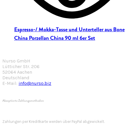
Espresso-/ Mokka-Tasse und Unterteller aus Bone
China Porzellan China 90 ml 6er Set
Nurso GmbH
Lütticher Str. 206
52064 Aachen
Deutschland
E-Mail:
info@nurso.biz
Akzeptierte Zahlungsmethoden
Zahlungen per Kreditkarte werden über PayPal abgewickelt.