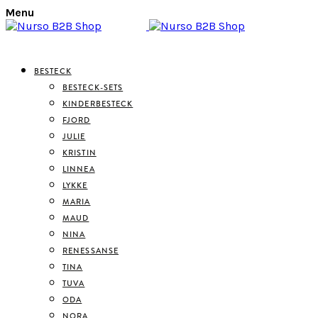
Menu
BESTECK
BESTECK-SETS
KINDERBESTECK
FJORD
JULIE
KRISTIN
LINNEA
LYKKE
MARIA
MAUD
NINA
RENESSANSE
TINA
TUVA
ODA
NORA