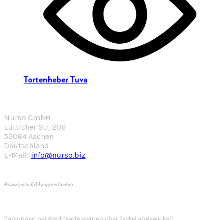
Tortenheber Tuva
Nurso GmbH
Lütticher Str. 206
52064 Aachen
Deutschland
E-Mail:
info@nurso.biz
Akzeptierte Zahlungsmethoden
Zahlungen per Kreditkarte werden über PayPal abgewickelt.