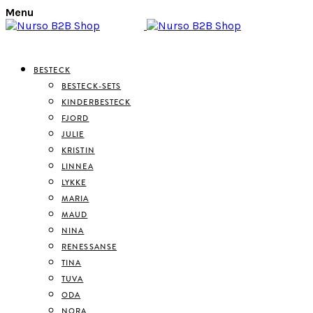
Menu
BESTECK
BESTECK-SETS
KINDERBESTECK
FJORD
JULIE
KRISTIN
LINNEA
LYKKE
MARIA
MAUD
NINA
RENESSANSE
TINA
TUVA
ODA
NORA