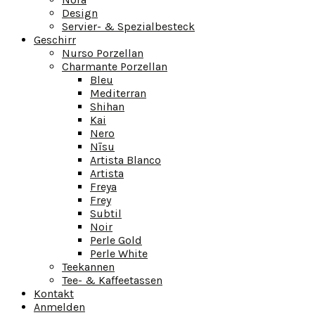
Design
Servier- & Spezialbesteck
Geschirr
Nurso Porzellan
Charmante Porzellan
Bleu
Mediterran
Shihan
Kai
Nero
Nīsu
Artista Blanco
Artista
Freya
Frey
Subtil
Noir
Perle Gold
Perle White
Teekannen
Tee- & Kaffeetassen
Kontakt
Anmelden