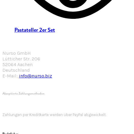
Pastateller 2er Set
Nurso GmbH
Lütticher Str. 206
52064 Aachen
Deutschland
E-Mail:
info@nurso.biz
Akzeptierte Zahlungsmethoden
Zahlungen per Kreditkarte werden über PayPal abgewickelt.
Rechtliches