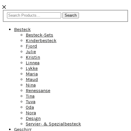
Search
Besteck
Besteck-Sets
Kinderbesteck
Fjord
Julie
Kristin
Linnea
Lykke
Maria
Maud
Nina
Renessanse
Tina
Tuva
Oda
Nora
Design
Servier- & Spezialbesteck
Geschirr