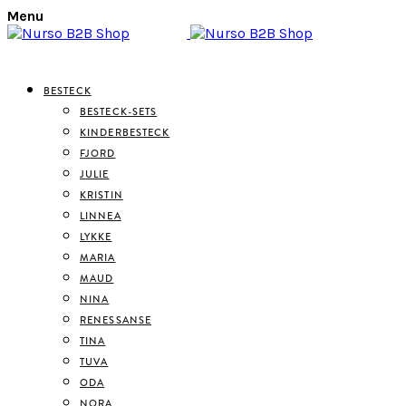
Menu
BESTECK
BESTECK-SETS
KINDERBESTECK
FJORD
JULIE
KRISTIN
LINNEA
LYKKE
MARIA
MAUD
NINA
RENESSANSE
TINA
TUVA
ODA
NORA