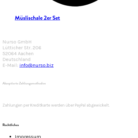
Müslischale 2er Set
Nurso GmbH
Lütticher Str. 206
52064 Aachen
Deutschland
E-Mail:
info@nurso.biz
Akzeptierte Zahlungsmethoden
Zahlungen per Kreditkarte werden über PayPal abgewickelt.
Rechtliches
Impressum