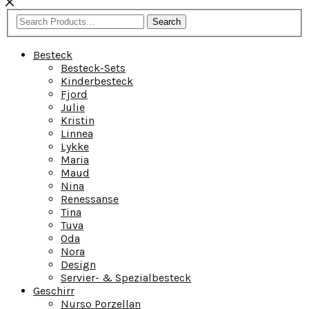
Search
Besteck
Besteck-Sets
Kinderbesteck
Fjord
Julie
Kristin
Linnea
Lykke
Maria
Maud
Nina
Renessanse
Tina
Tuva
Oda
Nora
Design
Servier- & Spezialbesteck
Geschirr
Nurso Porzellan