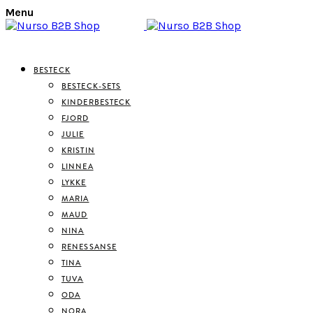
Menu
BESTECK
BESTECK-SETS
KINDERBESTECK
FJORD
JULIE
KRISTIN
LINNEA
LYKKE
MARIA
MAUD
NINA
RENESSANSE
TINA
TUVA
ODA
NORA