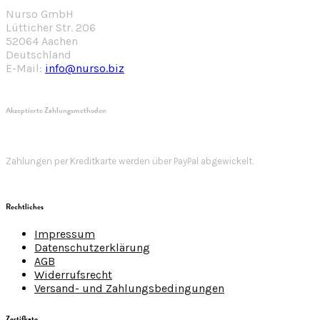
Nurso GmbH
Lütticher Str. 206
52064 Aachen
Deutschland
E-Mail:
info@nurso.biz
Akzeptierte Zahlungsmethoden
Zahlungen per Kreditkarte werden über PayPal abgewickelt.
Rechtliches
Impressum
Datenschutzerklärung
AGB
Widerrufsrecht
Versand- und Zahlungsbedingungen
Zertifkate