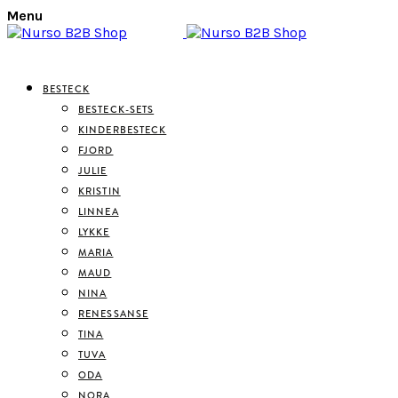
Menu
BESTECK
BESTECK-SETS
KINDERBESTECK
FJORD
JULIE
KRISTIN
LINNEA
LYKKE
MARIA
MAUD
NINA
RENESSANSE
TINA
TUVA
ODA
NORA