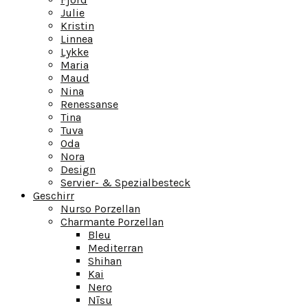
Julie
Kristin
Linnea
Lykke
Maria
Maud
Nina
Renessanse
Tina
Tuva
Oda
Nora
Design
Servier- & Spezialbesteck
Geschirr
Nurso Porzellan
Charmante Porzellan
Bleu
Mediterran
Shihan
Kai
Nero
Nīsu