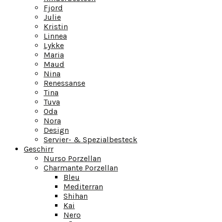
Fjord
Julie
Kristin
Linnea
Lykke
Maria
Maud
Nina
Renessanse
Tina
Tuva
Oda
Nora
Design
Servier- & Spezialbesteck
Geschirr
Nurso Porzellan
Charmante Porzellan
Bleu
Mediterran
Shihan
Kai
Nero