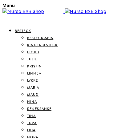
Menu
BESTECK
BESTECK-SETS
KINDERBESTECK
FJORD
JULIE
KRISTIN
LINNEA
LYKKE
MARIA
MAUD
NINA
RENESSANSE
TINA
TUVA
ODA
NORA