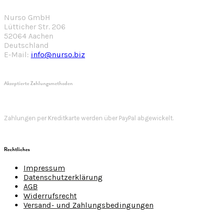
Nurso GmbH
Lütticher Str. 206
52064 Aachen
Deutschland
E-Mail:
info@nurso.biz
Akzeptierte Zahlungsmethoden
Zahlungen per Kreditkarte werden über PayPal abgewickelt.
Rechtliches
Impressum
Datenschutzerklärung
AGB
Widerrufsrecht
Versand- und Zahlungsbedingungen