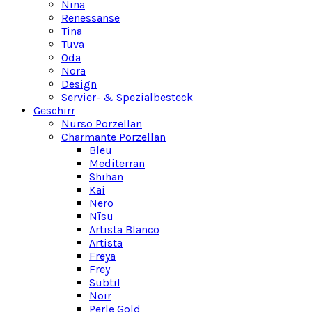
Nina
Renessanse
Tina
Tuva
Oda
Nora
Design
Servier- & Spezialbesteck
Geschirr
Nurso Porzellan
Charmante Porzellan
Bleu
Mediterran
Shihan
Kai
Nero
Nīsu
Artista Blanco
Artista
Freya
Frey
Subtil
Noir
Perle Gold