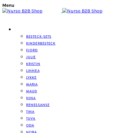
Menu
BESTECK
BESTECK-SETS
KINDERBESTECK
FJORD
JULIE
KRISTIN
LINNEA
LYKKE
MARIA
MAUD
NINA
RENESSANSE
TINA
TUVA
ODA
NORA