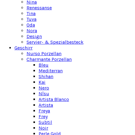
Nina
Renessanse
Tina
Tuva
Oda
Nora
Design
Servier- & Spezialbesteck
Geschirr
Nurso Porzellan
Charmante Porzellan
Bleu
Mediterran
Shihan
Kai
Nero
Nīsu
Artista Blanco
Artista
Freya
Frey
Subtil
Noir
Perle Gold