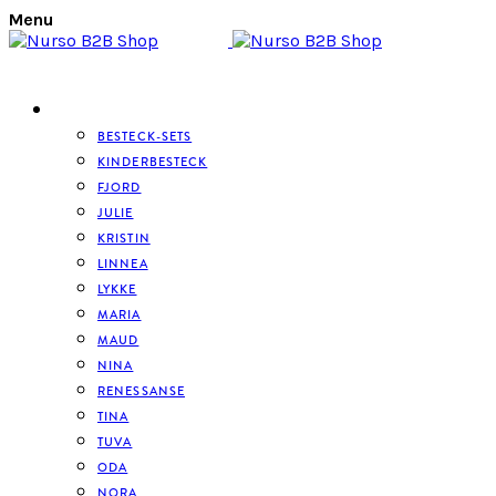
Menu
BESTECK
BESTECK-SETS
KINDERBESTECK
FJORD
JULIE
KRISTIN
LINNEA
LYKKE
MARIA
MAUD
NINA
RENESSANSE
TINA
TUVA
ODA
NORA