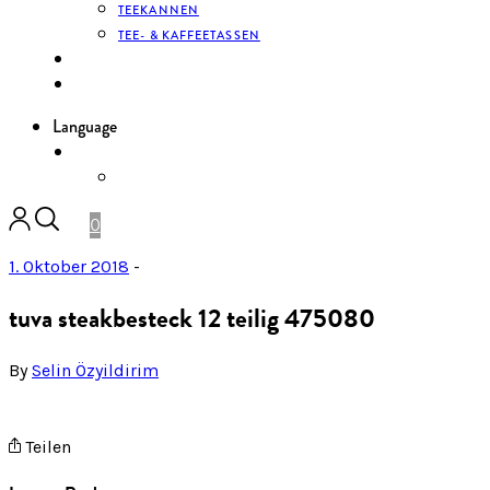
TEEKANNEN
TEE- & KAFFEETASSEN
KONTAKT
ANMELDEN
Language
DE
ENGLISH
0
1. Oktober 2018
-
tuva steakbesteck 12 teilig 475080
By
Selin Özyildirim
Teilen