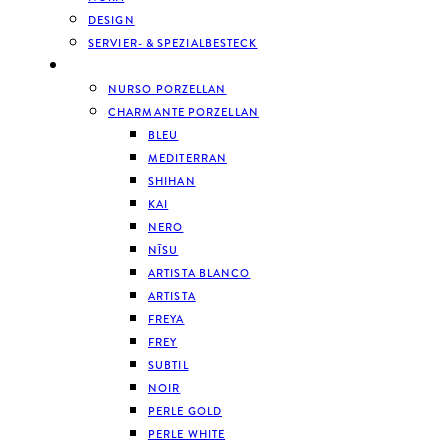
DESIGN
SERVIER- & SPEZIALBESTECK
GESCHIRR
NURSO PORZELLAN
CHARMANTE PORZELLAN
BLEU
MEDITERRAN
SHIHAN
KAI
NERO
NĪSU
ARTISTA BLANCO
ARTISTA
FREYA
FREY
SUBTIL
NOIR
PERLE GOLD
PERLE WHITE