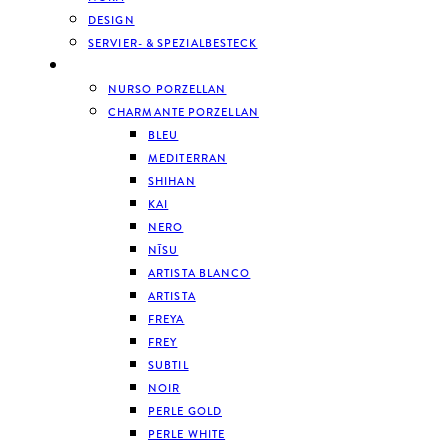
DESIGN
SERVIER- & SPEZIALBESTECK
GESCHIRR
NURSO PORZELLAN
CHARMANTE PORZELLAN
BLEU
MEDITERRAN
SHIHAN
KAI
NERO
NĪSU
ARTISTA BLANCO
ARTISTA
FREYA
FREY
SUBTIL
NOIR
PERLE GOLD
PERLE WHITE