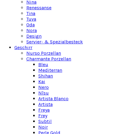
Nina
Renessanse
Tina
Tuva
Oda
Nora
Design
Servier- & Spezialbesteck
Geschirr
Nurso Porzellan
Charmante Porzellan
Bleu
Mediterran
Shihan
Kai
Nero
Nīsu
Artista Blanco
Artista
Freya
Frey
Subtil
Noir
Perle Gold