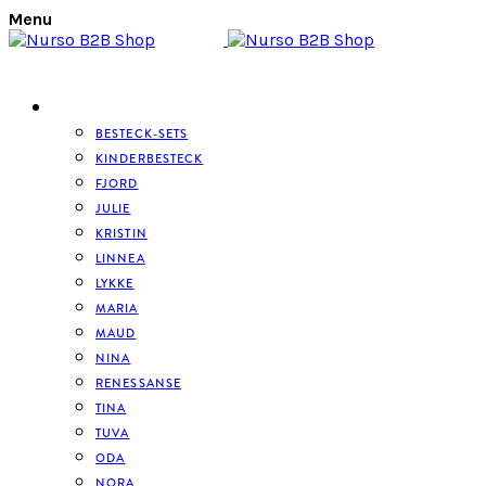
Menu
BESTECK
BESTECK-SETS
KINDERBESTECK
FJORD
JULIE
KRISTIN
LINNEA
LYKKE
MARIA
MAUD
NINA
RENESSANSE
TINA
TUVA
ODA
NORA