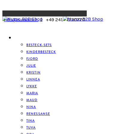
Menu
info@nurso.biz
| +49 241 - 1730770
BESTECK
BESTECK-SETS
KINDERBESTECK
FJORD
JULIE
KRISTIN
LINNEA
LYKKE
MARIA
MAUD
NINA
RENESSANSE
TINA
TUVA