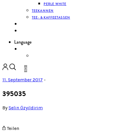
PERLE WHITE
TEEKANNEN
TEE- & KAFFEETASSEN
KONTAKT
ANMELDEN
Language
DE
ENGLISH
0
11. September 2017
-
395035
By
Selin Özyildirim
Teilen