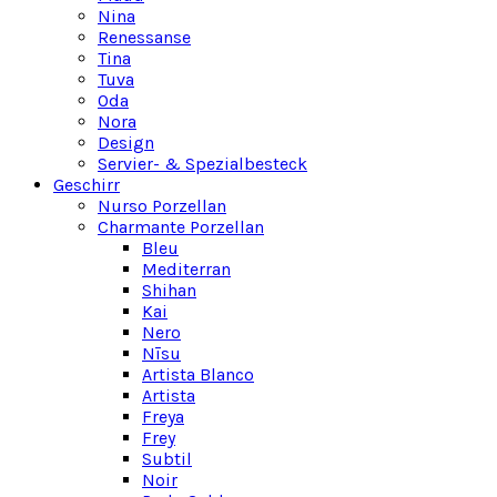
Nina
Renessanse
Tina
Tuva
Oda
Nora
Design
Servier- & Spezialbesteck
Geschirr
Nurso Porzellan
Charmante Porzellan
Bleu
Mediterran
Shihan
Kai
Nero
Nīsu
Artista Blanco
Artista
Freya
Frey
Subtil
Noir