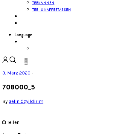
TEEKANNEN
TEE- & KAFFEETASSEN
KONTAKT
ANMELDEN
Language
DE
ENGLISH
0
3. März 2020
-
708000_5
By
Selin Özyildirim
Teilen