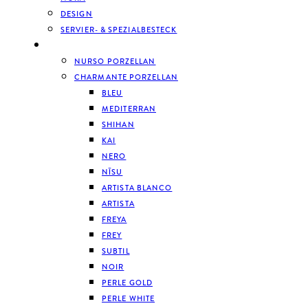
DESIGN
SERVIER- & SPEZIALBESTECK
GESCHIRR
NURSO PORZELLAN
CHARMANTE PORZELLAN
BLEU
MEDITERRAN
SHIHAN
KAI
NERO
NĪSU
ARTISTA BLANCO
ARTISTA
FREYA
FREY
SUBTIL
NOIR
PERLE GOLD
PERLE WHITE