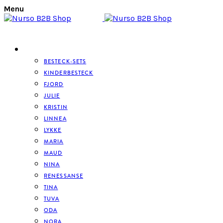
Menu
BESTECK
BESTECK-SETS
KINDERBESTECK
FJORD
JULIE
KRISTIN
LINNEA
LYKKE
MARIA
MAUD
NINA
RENESSANSE
TINA
TUVA
ODA
NORA