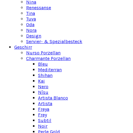
Nina
Renessanse
Tina
Tuva
Oda
Nora
Design
Servier- & Spezialbesteck
Geschirr
Nurso Porzellan
Charmante Porzellan
Bleu
Mediterran
Shihan
Kai
Nero
Nīsu
Artista Blanco
Artista
Freya
Frey
Subtil
Noir
Perle Gold