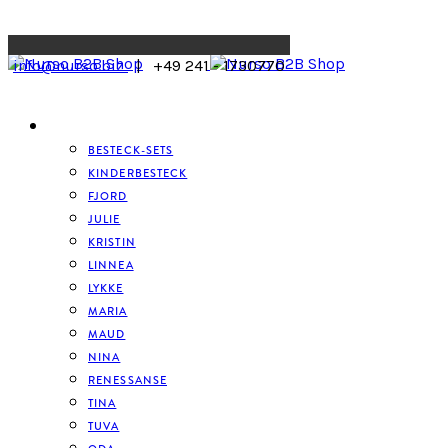
Menu
info@nurso.biz
| +49 241 - 1730770
BESTECK
BESTECK-SETS
KINDERBESTECK
FJORD
JULIE
KRISTIN
LINNEA
LYKKE
MARIA
MAUD
NINA
RENESSANSE
TINA
TUVA