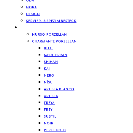
ODA
NORA
DESIGN
SERVIER- & SPEZIALBESTECK
GESCHIRR
NURSO PORZELLAN
CHARMANTE PORZELLAN
BLEU
MEDITERRAN
SHIHAN
KAI
NERO
NĪSU
ARTISTA BLANCO
ARTISTA
FREYA
FREY
SUBTIL
NOIR
PERLE GOLD