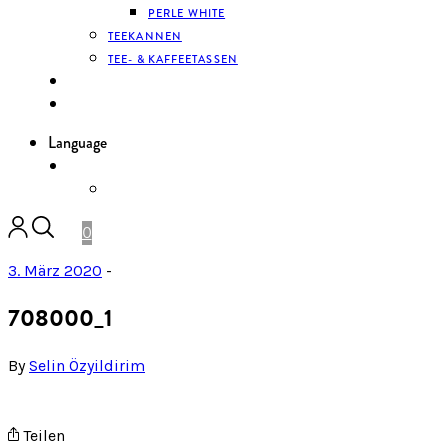
PERLE WHITE
TEEKANNEN
TEE- & KAFFEETASSEN
KONTAKT
ANMELDEN
Language
DE
ENGLISH
0
3. März 2020
-
708000_1
By
Selin Özyildirim
Teilen