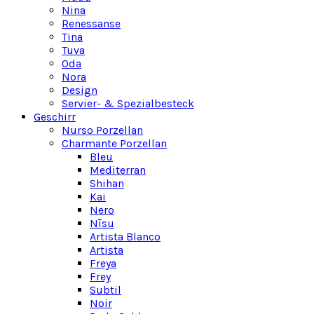
Nina
Renessanse
Tina
Tuva
Oda
Nora
Design
Servier- & Spezialbesteck
Geschirr
Nurso Porzellan
Charmante Porzellan
Bleu
Mediterran
Shihan
Kai
Nero
Nīsu
Artista Blanco
Artista
Freya
Frey
Subtil
Noir