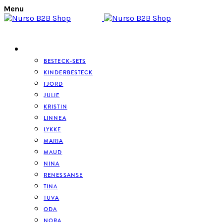
Menu
BESTECK
BESTECK-SETS
KINDERBESTECK
FJORD
JULIE
KRISTIN
LINNEA
LYKKE
MARIA
MAUD
NINA
RENESSANSE
TINA
TUVA
ODA
NORA