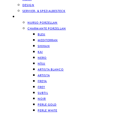
DESIGN
SERVIER- & SPEZIALBESTECK
GESCHIRR
NURSO PORZELLAN
CHARMANTE PORZELLAN
BLEU
MEDITERRAN
SHIHAN
KAI
NERO
NĪSU
ARTISTA BLANCO
ARTISTA
FREYA
FREY
SUBTIL
NOIR
PERLE GOLD
PERLE WHITE