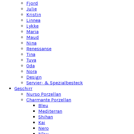
Fjord
Julie
Kristin
Linnea
Lykke
Maria
Maud
Nina
Renessanse
Tina
Tuva
Oda
Nora
Design
Servier- & Spezialbesteck
Geschirr
Nurso Porzellan
Charmante Porzellan
Bleu
Mediterran
Shihan
Kai
Nero
Nīsu