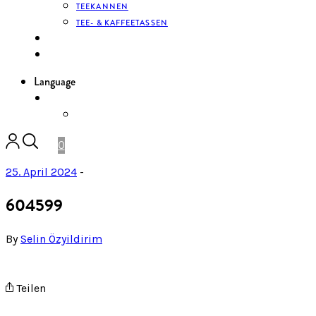
TEEKANNEN
TEE- & KAFFEETASSEN
KONTAKT
ANMELDEN
Language
DE
ENGLISH
0
25. April 2024
-
604599
By
Selin Özyildirim
Teilen