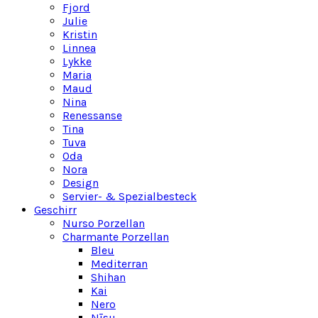
Fjord
Julie
Kristin
Linnea
Lykke
Maria
Maud
Nina
Renessanse
Tina
Tuva
Oda
Nora
Design
Servier- & Spezialbesteck
Geschirr
Nurso Porzellan
Charmante Porzellan
Bleu
Mediterran
Shihan
Kai
Nero
Nīsu