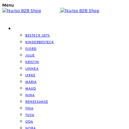
Menu
BESTECK
BESTECK-SETS
KINDERBESTECK
FJORD
JULIE
KRISTIN
LINNEA
LYKKE
MARIA
MAUD
NINA
RENESSANSE
TINA
TUVA
ODA
NORA