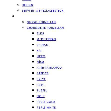
DESIGN
SERVIER- & SPEZIALBESTECK
GESCHIRR
NURSO PORZELLAN
CHARMANTE PORZELLAN
BLEU
MEDITERRAN
SHIHAN
KAI
NERO
NĪSU
ARTISTA BLANCO
ARTISTA
FREYA
FREY
SUBTIL
NOIR
PERLE GOLD
PERLE WHITE