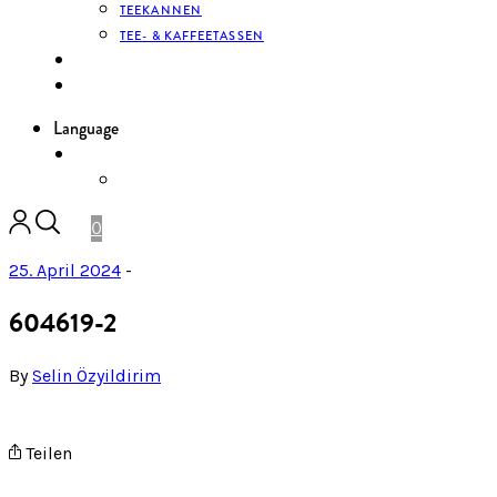
TEEKANNEN
TEE- & KAFFEETASSEN
KONTAKT
ANMELDEN
Language
DE
ENGLISH
0
25. April 2024
-
604619-2
By
Selin Özyildirim
Teilen