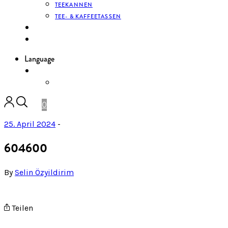
TEEKANNEN
TEE- & KAFFEETASSEN
KONTAKT
ANMELDEN
Language
DE
ENGLISH
0
25. April 2024
-
604600
By
Selin Özyildirim
Teilen