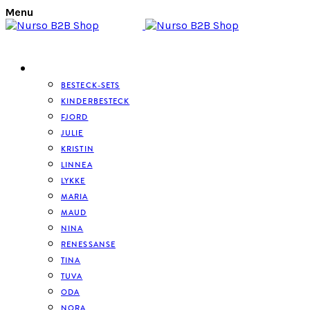
Menu
BESTECK
BESTECK-SETS
KINDERBESTECK
FJORD
JULIE
KRISTIN
LINNEA
LYKKE
MARIA
MAUD
NINA
RENESSANSE
TINA
TUVA
ODA
NORA