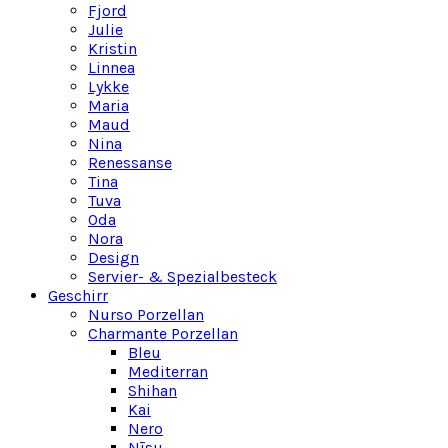
Fjord
Julie
Kristin
Linnea
Lykke
Maria
Maud
Nina
Renessanse
Tina
Tuva
Oda
Nora
Design
Servier- & Spezialbesteck
Geschirr
Nurso Porzellan
Charmante Porzellan
Bleu
Mediterran
Shihan
Kai
Nero
Nīsu