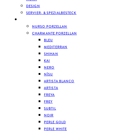
DESIGN
SERVIER- & SPEZIALBESTECK
GESCHIRR
NURSO PORZELLAN
CHARMANTE PORZELLAN
BLEU
MEDITERRAN
SHIHAN
KAI
NERO
NĪSU
ARTISTA BLANCO
ARTISTA
FREYA
FREY
SUBTIL
NOIR
PERLE GOLD
PERLE WHITE