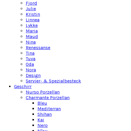
Fjord
Julie
Kristin
Linnea
Lykke
Maria
Maud
Nina
Renessanse
Tina
Tuva
Oda
Nora
Design
Servier- & Spezialbesteck
Geschirr
Nurso Porzellan
Charmante Porzellan
Bleu
Mediterran
Shihan
Kai
Nero
Nīsu