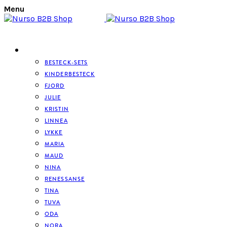
Menu
BESTECK
BESTECK-SETS
KINDERBESTECK
FJORD
JULIE
KRISTIN
LINNEA
LYKKE
MARIA
MAUD
NINA
RENESSANSE
TINA
TUVA
ODA
NORA