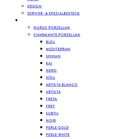
DESIGN
SERVIER- & SPEZIALBESTECK
GESCHIRR
NURSO PORZELLAN
CHARMANTE PORZELLAN
BLEU
MEDITERRAN
SHIHAN
KAI
NERO
NĪSU
ARTISTA BLANCO
ARTISTA
FREYA
FREY
SUBTIL
NOIR
PERLE GOLD
PERLE WHITE