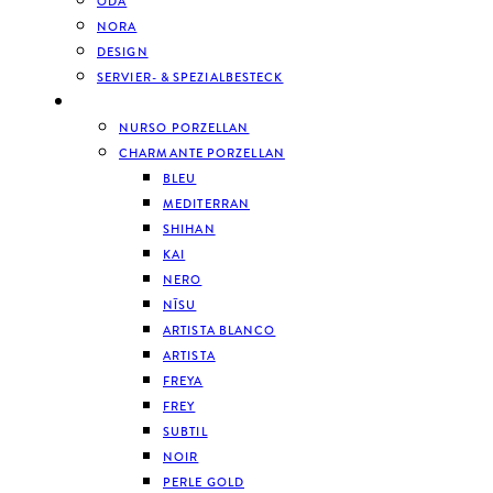
ODA
NORA
DESIGN
SERVIER- & SPEZIALBESTECK
GESCHIRR
NURSO PORZELLAN
CHARMANTE PORZELLAN
BLEU
MEDITERRAN
SHIHAN
KAI
NERO
NĪSU
ARTISTA BLANCO
ARTISTA
FREYA
FREY
SUBTIL
NOIR
PERLE GOLD