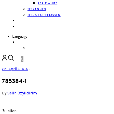
PERLE WHITE
TEEKANNEN
TEE- & KAFFEETASSEN
KONTAKT
ANMELDEN
Language
DE
ENGLISH
0
25. April 2024
-
785384-1
By
Selin Özyildirim
Teilen