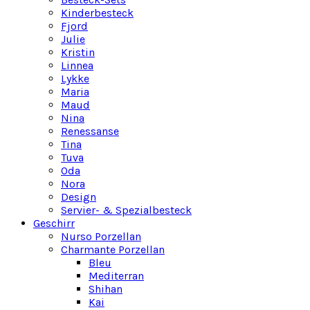
Kinderbesteck
Fjord
Julie
Kristin
Linnea
Lykke
Maria
Maud
Nina
Renessanse
Tina
Tuva
Oda
Nora
Design
Servier- & Spezialbesteck
Geschirr
Nurso Porzellan
Charmante Porzellan
Bleu
Mediterran
Shihan
Kai