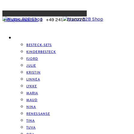
Menu
info@nurso.biz
| +49 241 - 1730770
BESTECK
BESTECK-SETS
KINDERBESTECK
FJORD
JULIE
KRISTIN
LINNEA
LYKKE
MARIA
MAUD
NINA
RENESSANSE
TINA
TUVA