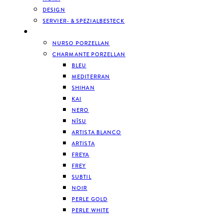
DESIGN
SERVIER- & SPEZIALBESTECK
GESCHIRR
NURSO PORZELLAN
CHARMANTE PORZELLAN
BLEU
MEDITERRAN
SHIHAN
KAI
NERO
NĪSU
ARTISTA BLANCO
ARTISTA
FREYA
FREY
SUBTIL
NOIR
PERLE GOLD
PERLE WHITE