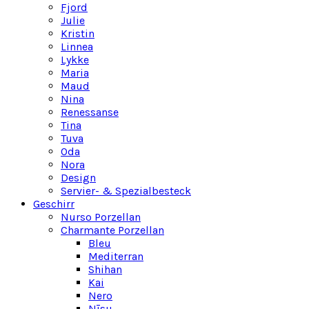
Fjord
Julie
Kristin
Linnea
Lykke
Maria
Maud
Nina
Renessanse
Tina
Tuva
Oda
Nora
Design
Servier- & Spezialbesteck
Geschirr
Nurso Porzellan
Charmante Porzellan
Bleu
Mediterran
Shihan
Kai
Nero
Nīsu