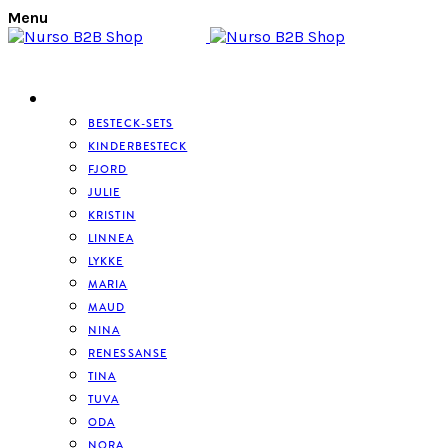
Menu
BESTECK
BESTECK-SETS
KINDERBESTECK
FJORD
JULIE
KRISTIN
LINNEA
LYKKE
MARIA
MAUD
NINA
RENESSANSE
TINA
TUVA
ODA
NORA