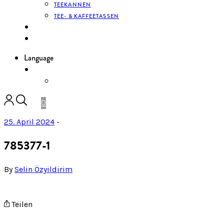
TEEKANNEN
TEE- & KAFFEETASSEN
KONTAKT
ANMELDEN
Language
DE
ENGLISH
0
25. April 2024
-
785377-1
By
Selin Özyildirim
Teilen