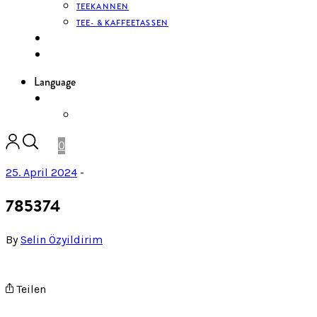
TEEKANNEN
TEE- & KAFFEETASSEN
KONTAKT
ANMELDEN
Language
DE
ENGLISH
0
25. April 2024
-
785374
By
Selin Özyildirim
Teilen