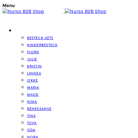
Menu
BESTECK
BESTECK-SETS
KINDERBESTECK
FJORD
JULIE
KRISTIN
LINNEA
LYKKE
MARIA
MAUD
NINA
RENESSANSE
TINA
TUVA
ODA
NORA