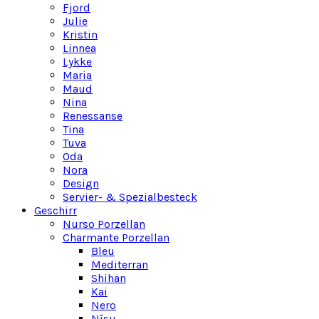
Fjord
Julie
Kristin
Linnea
Lykke
Maria
Maud
Nina
Renessanse
Tina
Tuva
Oda
Nora
Design
Servier- & Spezialbesteck
Geschirr
Nurso Porzellan
Charmante Porzellan
Bleu
Mediterran
Shihan
Kai
Nero
Nīsu