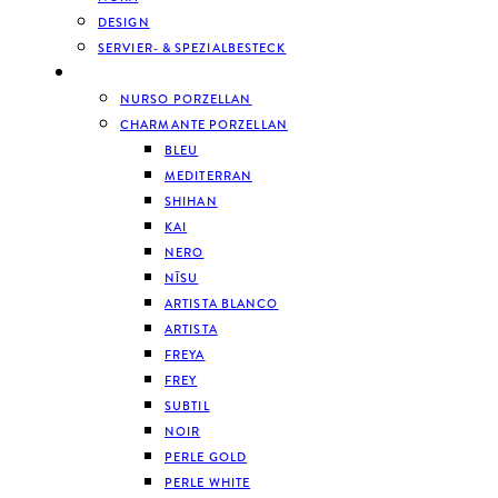
DESIGN
SERVIER- & SPEZIALBESTECK
GESCHIRR
NURSO PORZELLAN
CHARMANTE PORZELLAN
BLEU
MEDITERRAN
SHIHAN
KAI
NERO
NĪSU
ARTISTA BLANCO
ARTISTA
FREYA
FREY
SUBTIL
NOIR
PERLE GOLD
PERLE WHITE