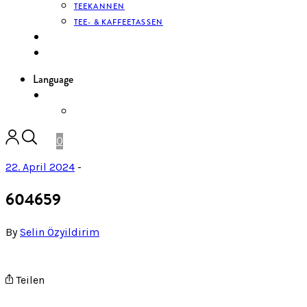
TEEKANNEN
TEE- & KAFFEETASSEN
KONTAKT
ANMELDEN
Language
DE
ENGLISH
0
22. April 2024
-
604659
By
Selin Özyildirim
Teilen