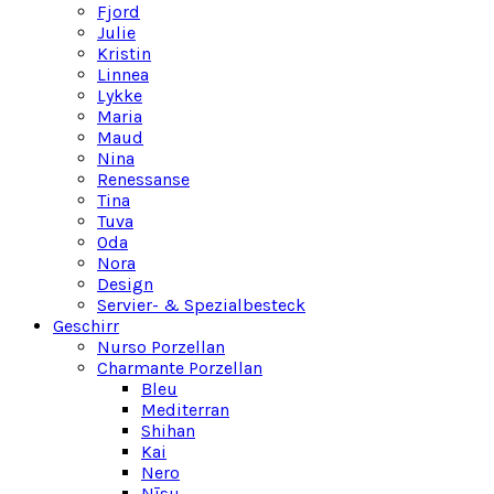
Fjord
Julie
Kristin
Linnea
Lykke
Maria
Maud
Nina
Renessanse
Tina
Tuva
Oda
Nora
Design
Servier- & Spezialbesteck
Geschirr
Nurso Porzellan
Charmante Porzellan
Bleu
Mediterran
Shihan
Kai
Nero
Nīsu