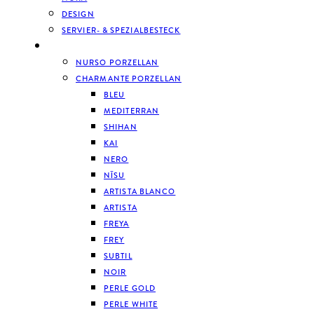
DESIGN
SERVIER- & SPEZIALBESTECK
GESCHIRR
NURSO PORZELLAN
CHARMANTE PORZELLAN
BLEU
MEDITERRAN
SHIHAN
KAI
NERO
NĪSU
ARTISTA BLANCO
ARTISTA
FREYA
FREY
SUBTIL
NOIR
PERLE GOLD
PERLE WHITE