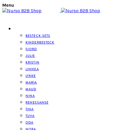
Menu
BESTECK
BESTECK-SETS
KINDERBESTECK
FJORD
JULIE
KRISTIN
LINNEA
LYKKE
MARIA
MAUD
NINA
RENESSANSE
TINA
TUVA
ODA
NORA