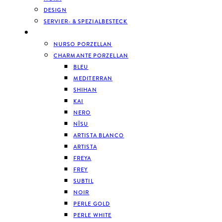
DESIGN
SERVIER- & SPEZIALBESTECK
GESCHIRR
NURSO PORZELLAN
CHARMANTE PORZELLAN
BLEU
MEDITERRAN
SHIHAN
KAI
NERO
NĪSU
ARTISTA BLANCO
ARTISTA
FREYA
FREY
SUBTIL
NOIR
PERLE GOLD
PERLE WHITE