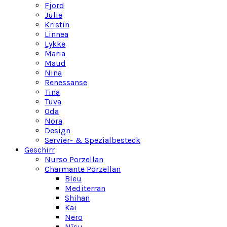
Fjord
Julie
Kristin
Linnea
Lykke
Maria
Maud
Nina
Renessanse
Tina
Tuva
Oda
Nora
Design
Servier- & Spezialbesteck
Geschirr
Nurso Porzellan
Charmante Porzellan
Bleu
Mediterran
Shihan
Kai
Nero
Nīsu