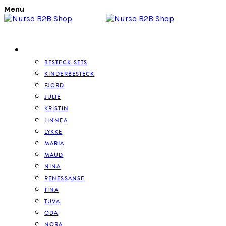
Menu
BESTECK
BESTECK-SETS
KINDERBESTECK
FJORD
JULIE
KRISTIN
LINNEA
LYKKE
MARIA
MAUD
NINA
RENESSANSE
TINA
TUVA
ODA
NORA