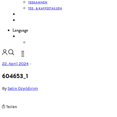
TEEKANNEN
TEE- & KAFFEETASSEN
KONTAKT
ANMELDEN
Language
DE
ENGLISH
0
22. April 2024
-
604653_1
By
Selin Özyildirim
Teilen