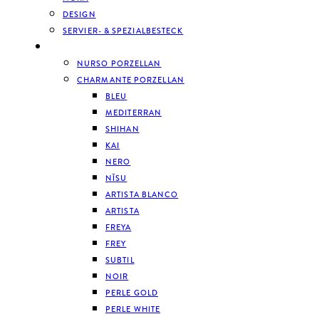
DESIGN
SERVIER- & SPEZIALBESTECK
GESCHIRR
NURSO PORZELLAN
CHARMANTE PORZELLAN
BLEU
MEDITERRAN
SHIHAN
KAI
NERO
NĪSU
ARTISTA BLANCO
ARTISTA
FREYA
FREY
SUBTIL
NOIR
PERLE GOLD
PERLE WHITE