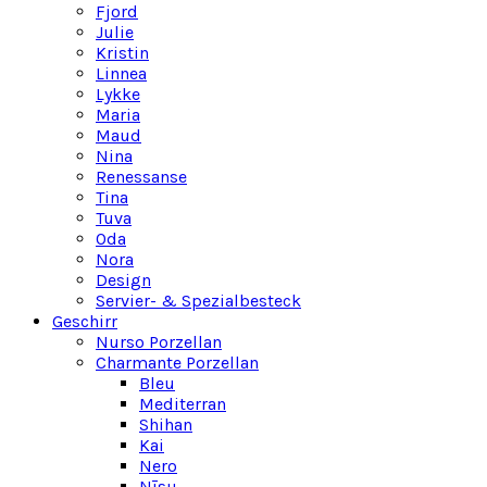
Fjord
Julie
Kristin
Linnea
Lykke
Maria
Maud
Nina
Renessanse
Tina
Tuva
Oda
Nora
Design
Servier- & Spezialbesteck
Geschirr
Nurso Porzellan
Charmante Porzellan
Bleu
Mediterran
Shihan
Kai
Nero
Nīsu