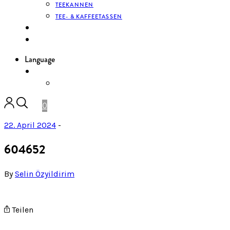
TEEKANNEN
TEE- & KAFFEETASSEN
KONTAKT
ANMELDEN
Language
DE
ENGLISH
0
22. April 2024
-
604652
By
Selin Özyildirim
Teilen