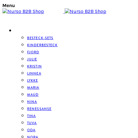
Menu
BESTECK
BESTECK-SETS
KINDERBESTECK
FJORD
JULIE
KRISTIN
LINNEA
LYKKE
MARIA
MAUD
NINA
RENESSANSE
TINA
TUVA
ODA
NORA