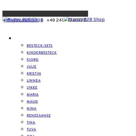
Menu
info@nurso.biz
| +49 241 - 1730770
BESTECK
BESTECK-SETS
KINDERBESTECK
FJORD
JULIE
KRISTIN
LINNEA
LYKKE
MARIA
MAUD
NINA
RENESSANSE
TINA
TUVA