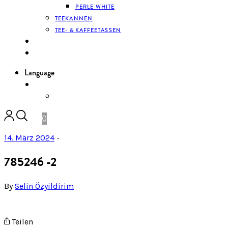
PERLE WHITE
TEEKANNEN
TEE- & KAFFEETASSEN
KONTAKT
ANMELDEN
Language
DE
ENGLISH
0
14. März 2024
-
785246 -2
By
Selin Özyildirim
Teilen