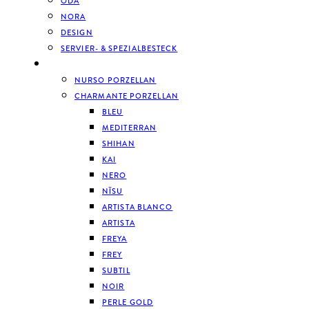
ODA
NORA
DESIGN
SERVIER- & SPEZIALBESTECK
GESCHIRR
NURSO PORZELLAN
CHARMANTE PORZELLAN
BLEU
MEDITERRAN
SHIHAN
KAI
NERO
NĪSU
ARTISTA BLANCO
ARTISTA
FREYA
FREY
SUBTIL
NOIR
PERLE GOLD