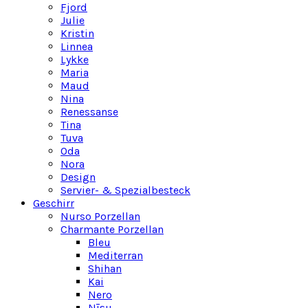
Fjord
Julie
Kristin
Linnea
Lykke
Maria
Maud
Nina
Renessanse
Tina
Tuva
Oda
Nora
Design
Servier- & Spezialbesteck
Geschirr
Nurso Porzellan
Charmante Porzellan
Bleu
Mediterran
Shihan
Kai
Nero
Nīsu