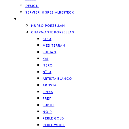
DESIGN
SERVIER- & SPEZIALBESTECK
GESCHIRR
NURSO PORZELLAN
CHARMANTE PORZELLAN
BLEU
MEDITERRAN
SHIHAN
KAI
NERO
NĪSU
ARTISTA BLANCO
ARTISTA
FREYA
FREY
SUBTIL
NOIR
PERLE GOLD
PERLE WHITE