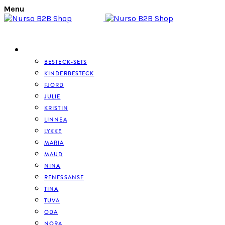
Menu
BESTECK
BESTECK-SETS
KINDERBESTECK
FJORD
JULIE
KRISTIN
LINNEA
LYKKE
MARIA
MAUD
NINA
RENESSANSE
TINA
TUVA
ODA
NORA