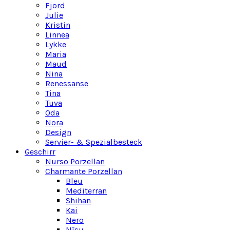
Fjord
Julie
Kristin
Linnea
Lykke
Maria
Maud
Nina
Renessanse
Tina
Tuva
Oda
Nora
Design
Servier- & Spezialbesteck
Geschirr
Nurso Porzellan
Charmante Porzellan
Bleu
Mediterran
Shihan
Kai
Nero
Nīsu