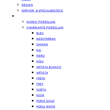
DESIGN
SERVIER- & SPEZIALBESTECK
GESCHIRR
NURSO PORZELLAN
CHARMANTE PORZELLAN
BLEU
MEDITERRAN
SHIHAN
KAI
NERO
NĪSU
ARTISTA BLANCO
ARTISTA
FREYA
FREY
SUBTIL
NOIR
PERLE GOLD
PERLE WHITE