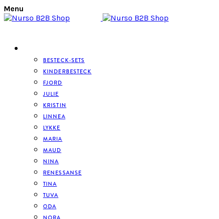
Menu
BESTECK
BESTECK-SETS
KINDERBESTECK
FJORD
JULIE
KRISTIN
LINNEA
LYKKE
MARIA
MAUD
NINA
RENESSANSE
TINA
TUVA
ODA
NORA