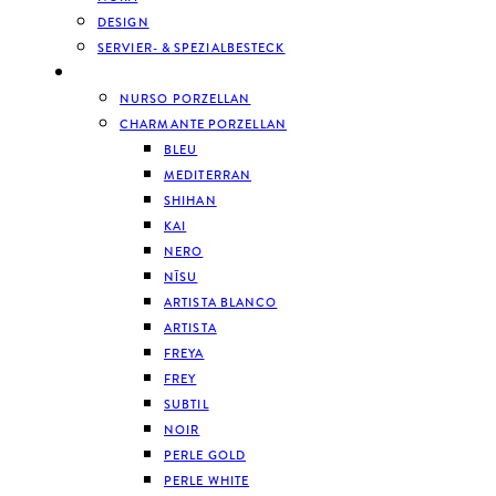
DESIGN
SERVIER- & SPEZIALBESTECK
GESCHIRR
NURSO PORZELLAN
CHARMANTE PORZELLAN
BLEU
MEDITERRAN
SHIHAN
KAI
NERO
NĪSU
ARTISTA BLANCO
ARTISTA
FREYA
FREY
SUBTIL
NOIR
PERLE GOLD
PERLE WHITE