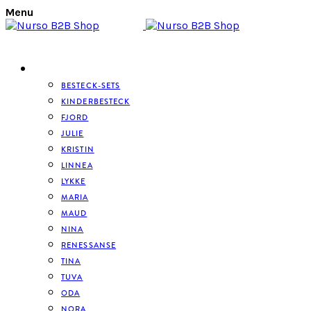
Menu
BESTECK
BESTECK-SETS
KINDERBESTECK
FJORD
JULIE
KRISTIN
LINNEA
LYKKE
MARIA
MAUD
NINA
RENESSANSE
TINA
TUVA
ODA
NORA