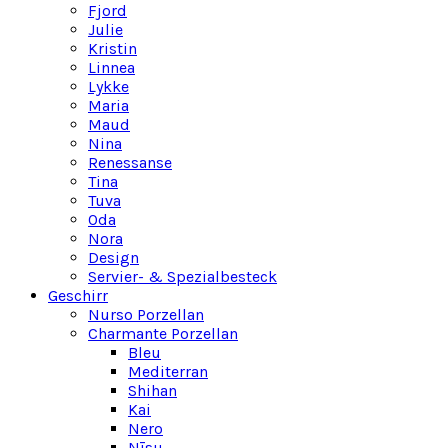
Fjord
Julie
Kristin
Linnea
Lykke
Maria
Maud
Nina
Renessanse
Tina
Tuva
Oda
Nora
Design
Servier- & Spezialbesteck
Geschirr
Nurso Porzellan
Charmante Porzellan
Bleu
Mediterran
Shihan
Kai
Nero
Nīsu