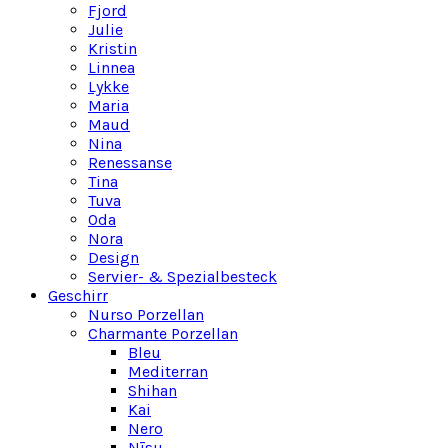
Fjord
Julie
Kristin
Linnea
Lykke
Maria
Maud
Nina
Renessanse
Tina
Tuva
Oda
Nora
Design
Servier- & Spezialbesteck
Geschirr
Nurso Porzellan
Charmante Porzellan
Bleu
Mediterran
Shihan
Kai
Nero
Nīsu