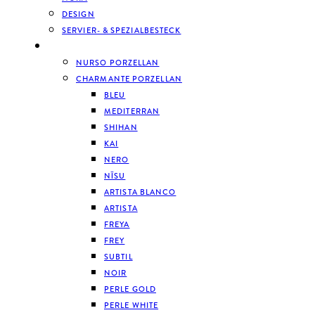
DESIGN
SERVIER- & SPEZIALBESTECK
GESCHIRR
NURSO PORZELLAN
CHARMANTE PORZELLAN
BLEU
MEDITERRAN
SHIHAN
KAI
NERO
NĪSU
ARTISTA BLANCO
ARTISTA
FREYA
FREY
SUBTIL
NOIR
PERLE GOLD
PERLE WHITE