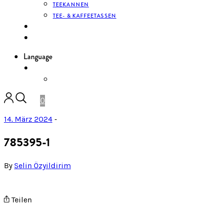
TEEKANNEN
TEE- & KAFFEETASSEN
KONTAKT
ANMELDEN
Language
DE
ENGLISH
0
14. März 2024
-
785395-1
By
Selin Özyildirim
Teilen