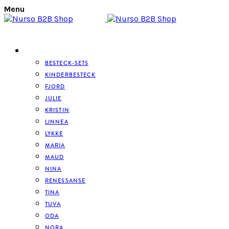
Menu
BESTECK
BESTECK-SETS
KINDERBESTECK
FJORD
JULIE
KRISTIN
LINNEA
LYKKE
MARIA
MAUD
NINA
RENESSANSE
TINA
TUVA
ODA
NORA