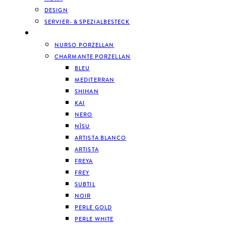
DESIGN
SERVIER- & SPEZIALBESTECK
GESCHIRR
NURSO PORZELLAN
CHARMANTE PORZELLAN
BLEU
MEDITERRAN
SHIHAN
KAI
NERO
NĪSU
ARTISTA BLANCO
ARTISTA
FREYA
FREY
SUBTIL
NOIR
PERLE GOLD
PERLE WHITE