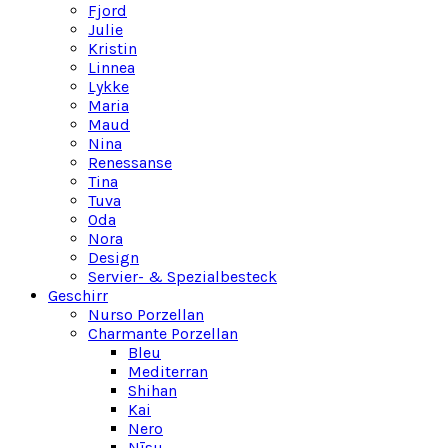
Fjord
Julie
Kristin
Linnea
Lykke
Maria
Maud
Nina
Renessanse
Tina
Tuva
Oda
Nora
Design
Servier- & Spezialbesteck
Geschirr
Nurso Porzellan
Charmante Porzellan
Bleu
Mediterran
Shihan
Kai
Nero
Nīsu