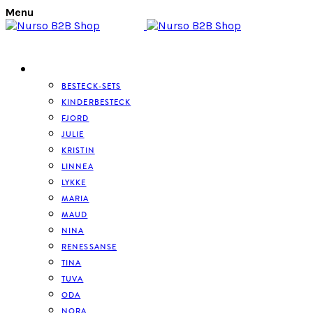
Menu
BESTECK
BESTECK-SETS
KINDERBESTECK
FJORD
JULIE
KRISTIN
LINNEA
LYKKE
MARIA
MAUD
NINA
RENESSANSE
TINA
TUVA
ODA
NORA