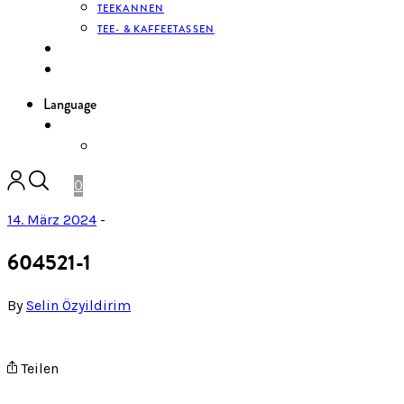
TEEKANNEN
TEE- & KAFFEETASSEN
KONTAKT
ANMELDEN
Language
DE
ENGLISH
0
14. März 2024
-
604521-1
By
Selin Özyildirim
Teilen