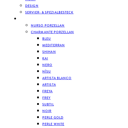
DESIGN
SERVIER- & SPEZIALBESTECK
GESCHIRR
NURSO PORZELLAN
CHARMANTE PORZELLAN
BLEU
MEDITERRAN
SHIHAN
KAI
NERO
NĪSU
ARTISTA BLANCO
ARTISTA
FREYA
FREY
SUBTIL
NOIR
PERLE GOLD
PERLE WHITE