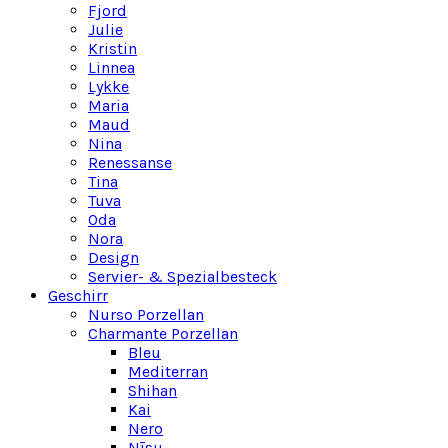
Fjord
Julie
Kristin
Linnea
Lykke
Maria
Maud
Nina
Renessanse
Tina
Tuva
Oda
Nora
Design
Servier- & Spezialbesteck
Geschirr
Nurso Porzellan
Charmante Porzellan
Bleu
Mediterran
Shihan
Kai
Nero
Nīsu