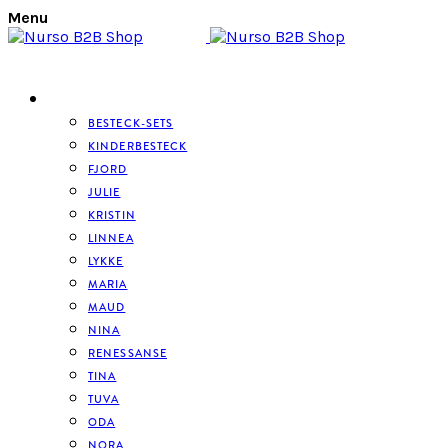
Menu
BESTECK
BESTECK-SETS
KINDERBESTECK
FJORD
JULIE
KRISTIN
LINNEA
LYKKE
MARIA
MAUD
NINA
RENESSANSE
TINA
TUVA
ODA
NORA