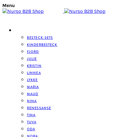
Menu
BESTECK
BESTECK-SETS
KINDERBESTECK
FJORD
JULIE
KRISTIN
LINNEA
LYKKE
MARIA
MAUD
NINA
RENESSANSE
TINA
TUVA
ODA
NORA