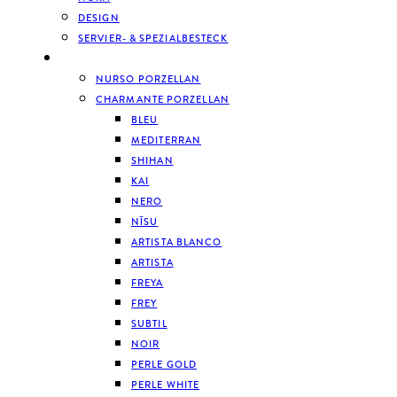
DESIGN
SERVIER- & SPEZIALBESTECK
GESCHIRR
NURSO PORZELLAN
CHARMANTE PORZELLAN
BLEU
MEDITERRAN
SHIHAN
KAI
NERO
NĪSU
ARTISTA BLANCO
ARTISTA
FREYA
FREY
SUBTIL
NOIR
PERLE GOLD
PERLE WHITE