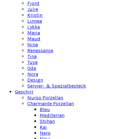
Fjord
Julie
Kristin
Linnea
Lykke
Maria
Maud
Nina
Renessanse
Tina
Tuva
Oda
Nora
Design
Servier- & Spezialbesteck
Geschirr
Nurso Porzellan
Charmante Porzellan
Bleu
Mediterran
Shihan
Kai
Nero
Nīsu