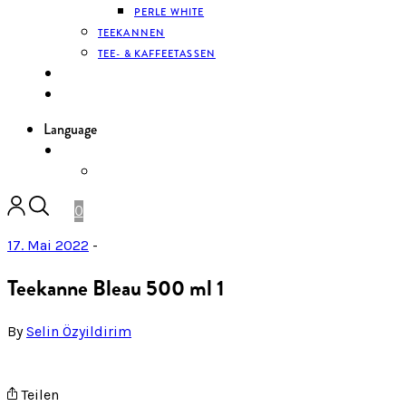
PERLE WHITE
TEEKANNEN
TEE- & KAFFEETASSEN
KONTAKT
ANMELDEN
Language
DE
ENGLISH
0
17. Mai 2022
-
Teekanne Bleau 500 ml 1
By
Selin Özyildirim
Teilen