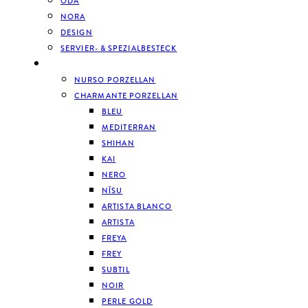
ODA
NORA
DESIGN
SERVIER- & SPEZIALBESTECK
GESCHIRR
NURSO PORZELLAN
CHARMANTE PORZELLAN
BLEU
MEDITERRAN
SHIHAN
KAI
NERO
NĪSU
ARTISTA BLANCO
ARTISTA
FREYA
FREY
SUBTIL
NOIR
PERLE GOLD