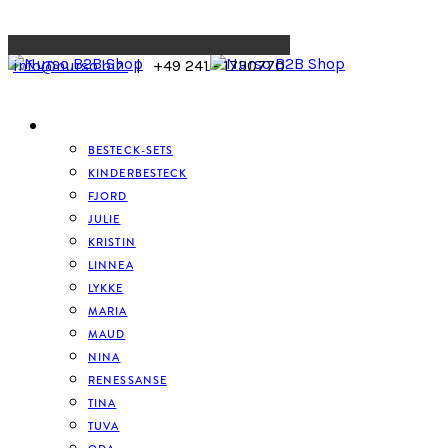
Menu
info@nurso.biz
| +49 241 - 1730770
BESTECK
BESTECK-SETS
KINDERBESTECK
FJORD
JULIE
KRISTIN
LINNEA
LYKKE
MARIA
MAUD
NINA
RENESSANSE
TINA
TUVA