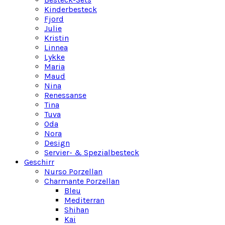
Kinderbesteck
Fjord
Julie
Kristin
Linnea
Lykke
Maria
Maud
Nina
Renessanse
Tina
Tuva
Oda
Nora
Design
Servier- & Spezialbesteck
Geschirr
Nurso Porzellan
Charmante Porzellan
Bleu
Mediterran
Shihan
Kai