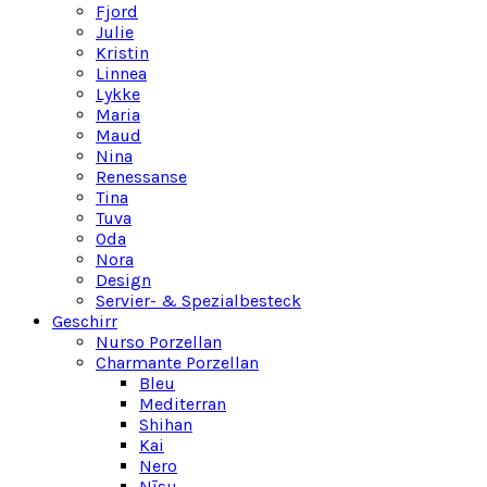
Fjord
Julie
Kristin
Linnea
Lykke
Maria
Maud
Nina
Renessanse
Tina
Tuva
Oda
Nora
Design
Servier- & Spezialbesteck
Geschirr
Nurso Porzellan
Charmante Porzellan
Bleu
Mediterran
Shihan
Kai
Nero
Nīsu