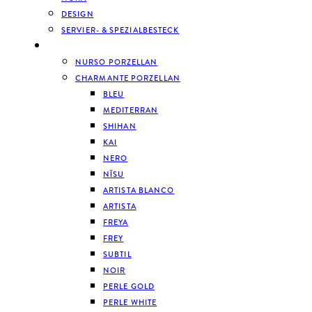
DESIGN
SERVIER- & SPEZIALBESTECK
GESCHIRR
NURSO PORZELLAN
CHARMANTE PORZELLAN
BLEU
MEDITERRAN
SHIHAN
KAI
NERO
NĪSU
ARTISTA BLANCO
ARTISTA
FREYA
FREY
SUBTIL
NOIR
PERLE GOLD
PERLE WHITE