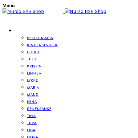
Menu
BESTECK
BESTECK-SETS
KINDERBESTECK
FJORD
JULIE
KRISTIN
LINNEA
LYKKE
MARIA
MAUD
NINA
RENESSANSE
TINA
TUVA
ODA
NORA