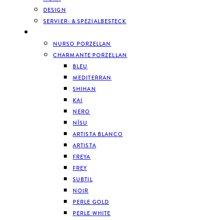
DESIGN
SERVIER- & SPEZIALBESTECK
GESCHIRR
NURSO PORZELLAN
CHARMANTE PORZELLAN
BLEU
MEDITERRAN
SHIHAN
KAI
NERO
NĪSU
ARTISTA BLANCO
ARTISTA
FREYA
FREY
SUBTIL
NOIR
PERLE GOLD
PERLE WHITE