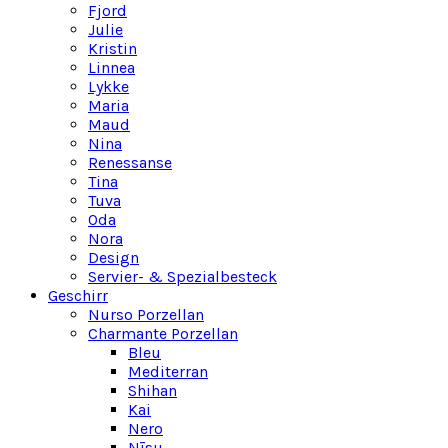
Fjord
Julie
Kristin
Linnea
Lykke
Maria
Maud
Nina
Renessanse
Tina
Tuva
Oda
Nora
Design
Servier- & Spezialbesteck
Geschirr
Nurso Porzellan
Charmante Porzellan
Bleu
Mediterran
Shihan
Kai
Nero
Nīsu