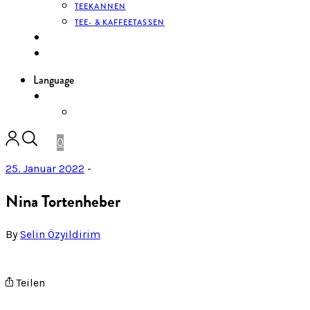
TEEKANNEN
TEE- & KAFFEETASSEN
KONTAKT
ANMELDEN
Language
DE
ENGLISH
0
25. Januar 2022
-
Nina Tortenheber
By
Selin Özyildirim
Teilen