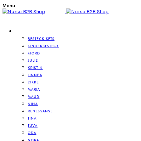
Menu
BESTECK
BESTECK-SETS
KINDERBESTECK
FJORD
JULIE
KRISTIN
LINNEA
LYKKE
MARIA
MAUD
NINA
RENESSANSE
TINA
TUVA
ODA
NORA