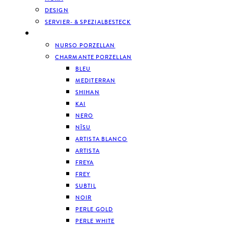
DESIGN
SERVIER- & SPEZIALBESTECK
GESCHIRR
NURSO PORZELLAN
CHARMANTE PORZELLAN
BLEU
MEDITERRAN
SHIHAN
KAI
NERO
NĪSU
ARTISTA BLANCO
ARTISTA
FREYA
FREY
SUBTIL
NOIR
PERLE GOLD
PERLE WHITE