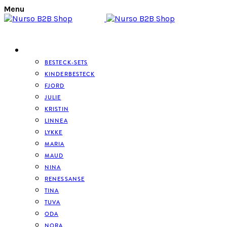
Menu
BESTECK
BESTECK-SETS
KINDERBESTECK
FJORD
JULIE
KRISTIN
LINNEA
LYKKE
MARIA
MAUD
NINA
RENESSANSE
TINA
TUVA
ODA
NORA