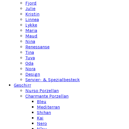
Fjord
Julie
Kristin
Linnea
Lykke
Maria
Maud
Nina
Renessanse
Tina
Tuva
Oda
Nora
Design
Servier- & Spezialbesteck
Geschirr
Nurso Porzellan
Charmante Porzellan
Bleu
Mediterran
Shihan
Kai
Nero
Nīsu