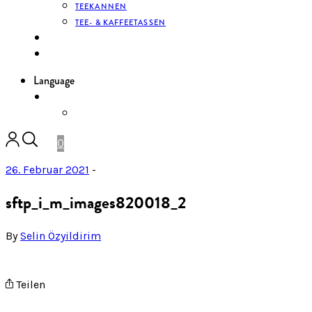
TEEKANNEN
TEE- & KAFFEETASSEN
KONTAKT
ANMELDEN
Language
DE
ENGLISH
0
26. Februar 2021
-
sftp_i_m_images820018_2
By
Selin Özyildirim
Teilen