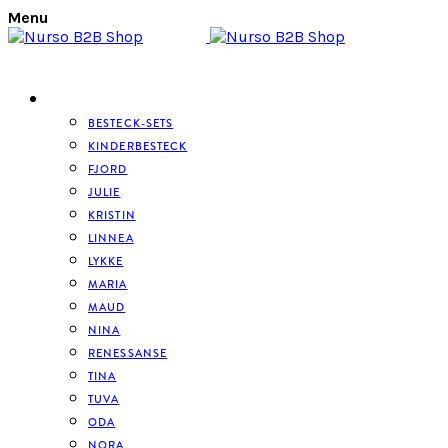
Menu
BESTECK
BESTECK-SETS
KINDERBESTECK
FJORD
JULIE
KRISTIN
LINNEA
LYKKE
MARIA
MAUD
NINA
RENESSANSE
TINA
TUVA
ODA
NORA