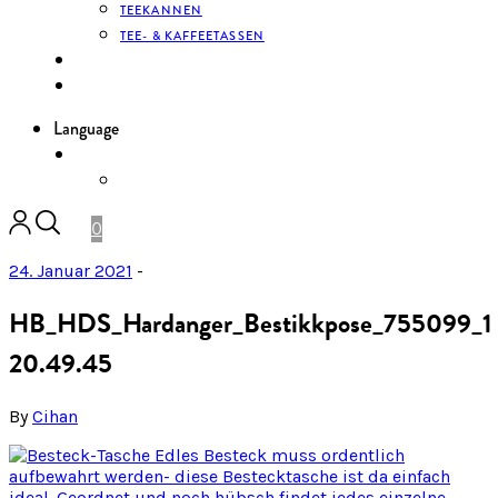
TEEKANNEN
TEE- & KAFFEETASSEN
KONTAKT
ANMELDEN
Language
DE
ENGLISH
0
24. Januar 2021
-
HB_HDS_Hardanger_Bestikkpose_755099_1
20.49.45
By
Cihan