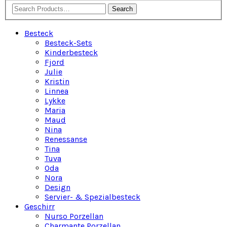
Search
Besteck
Besteck-Sets
Kinderbesteck
Fjord
Julie
Kristin
Linnea
Lykke
Maria
Maud
Nina
Renessanse
Tina
Tuva
Oda
Nora
Design
Servier- & Spezialbesteck
Geschirr
Nurso Porzellan
Charmante Porzellan