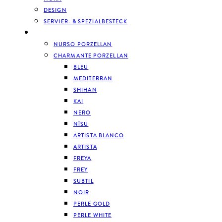
DESIGN
SERVIER- & SPEZIALBESTECK
GESCHIRR
NURSO PORZELLAN
CHARMANTE PORZELLAN
BLEU
MEDITERRAN
SHIHAN
KAI
NERO
NĪSU
ARTISTA BLANCO
ARTISTA
FREYA
FREY
SUBTIL
NOIR
PERLE GOLD
PERLE WHITE