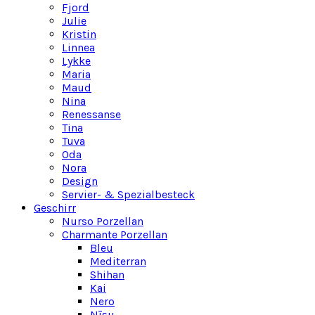
Fjord
Julie
Kristin
Linnea
Lykke
Maria
Maud
Nina
Renessanse
Tina
Tuva
Oda
Nora
Design
Servier- & Spezialbesteck
Geschirr
Nurso Porzellan
Charmante Porzellan
Bleu
Mediterran
Shihan
Kai
Nero
Nīsu