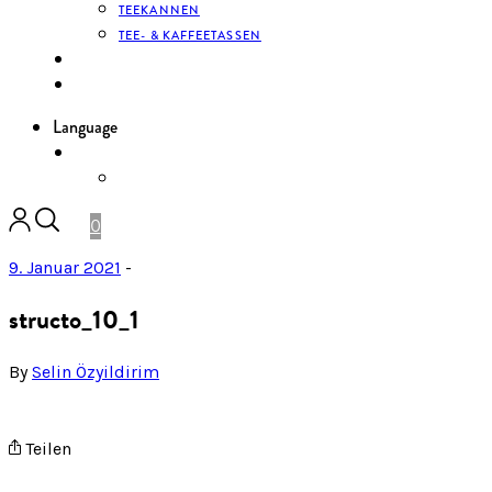
TEEKANNEN
TEE- & KAFFEETASSEN
KONTAKT
ANMELDEN
Language
DE
ENGLISH
0
9. Januar 2021
-
structo_10_1
By
Selin Özyildirim
Teilen