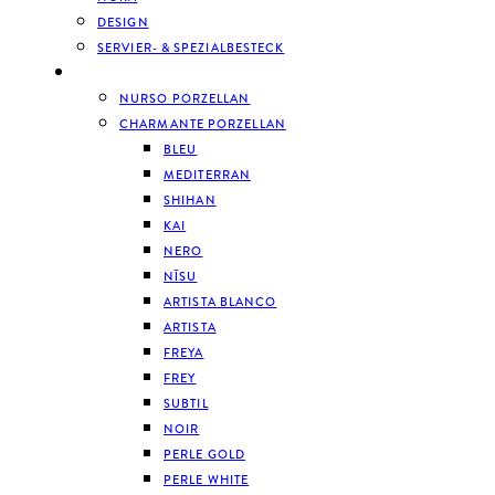
DESIGN
SERVIER- & SPEZIALBESTECK
GESCHIRR
NURSO PORZELLAN
CHARMANTE PORZELLAN
BLEU
MEDITERRAN
SHIHAN
KAI
NERO
NĪSU
ARTISTA BLANCO
ARTISTA
FREYA
FREY
SUBTIL
NOIR
PERLE GOLD
PERLE WHITE