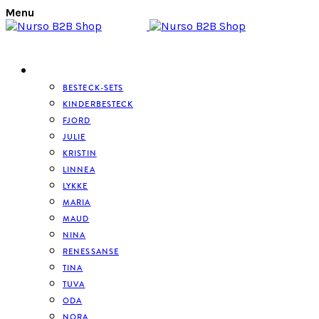
Menu
BESTECK
BESTECK-SETS
KINDERBESTECK
FJORD
JULIE
KRISTIN
LINNEA
LYKKE
MARIA
MAUD
NINA
RENESSANSE
TINA
TUVA
ODA
NORA