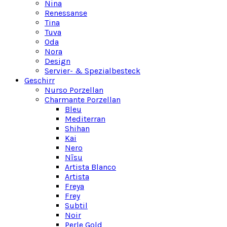
Nina
Renessanse
Tina
Tuva
Oda
Nora
Design
Servier- & Spezialbesteck
Geschirr
Nurso Porzellan
Charmante Porzellan
Bleu
Mediterran
Shihan
Kai
Nero
Nīsu
Artista Blanco
Artista
Freya
Frey
Subtil
Noir
Perle Gold