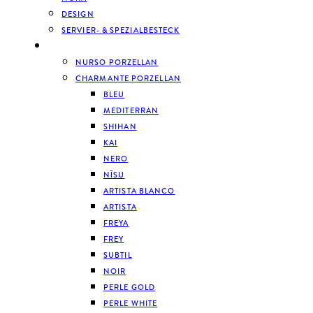
DESIGN
SERVIER- & SPEZIALBESTECK
GESCHIRR
NURSO PORZELLAN
CHARMANTE PORZELLAN
BLEU
MEDITERRAN
SHIHAN
KAI
NERO
NĪSU
ARTISTA BLANCO
ARTISTA
FREYA
FREY
SUBTIL
NOIR
PERLE GOLD
PERLE WHITE