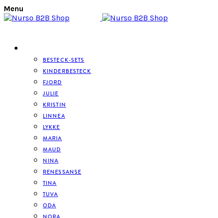
Menu
BESTECK
BESTECK-SETS
KINDERBESTECK
FJORD
JULIE
KRISTIN
LINNEA
LYKKE
MARIA
MAUD
NINA
RENESSANSE
TINA
TUVA
ODA
NORA