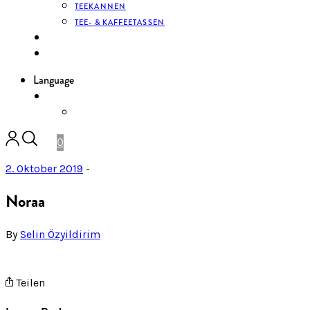
TEEKANNEN
TEE- & KAFFEETASSEN
KONTAKT
ANMELDEN
Language
DE
ENGLISH
0
2. Oktober 2019
-
Noraa
By
Selin Özyildirim
Teilen