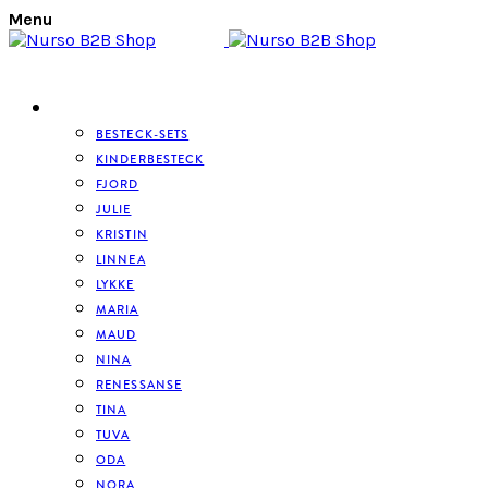
Menu
BESTECK
BESTECK-SETS
KINDERBESTECK
FJORD
JULIE
KRISTIN
LINNEA
LYKKE
MARIA
MAUD
NINA
RENESSANSE
TINA
TUVA
ODA
NORA