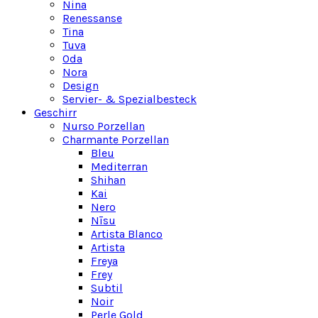
Nina
Renessanse
Tina
Tuva
Oda
Nora
Design
Servier- & Spezialbesteck
Geschirr
Nurso Porzellan
Charmante Porzellan
Bleu
Mediterran
Shihan
Kai
Nero
Nīsu
Artista Blanco
Artista
Freya
Frey
Subtil
Noir
Perle Gold