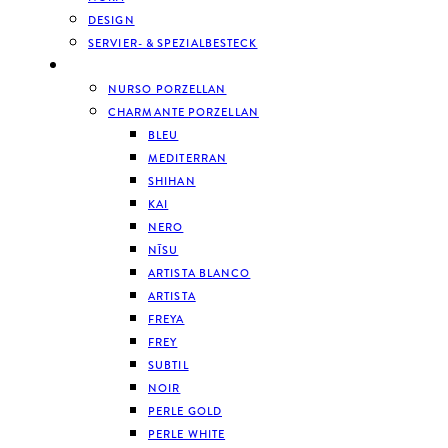
DESIGN
SERVIER- & SPEZIALBESTECK
GESCHIRR
NURSO PORZELLAN
CHARMANTE PORZELLAN
BLEU
MEDITERRAN
SHIHAN
KAI
NERO
NĪSU
ARTISTA BLANCO
ARTISTA
FREYA
FREY
SUBTIL
NOIR
PERLE GOLD
PERLE WHITE