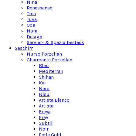
Nina
Renessanse
Tina
Tuva
Oda
Nora
Design
Servier- & Spezialbesteck
Geschirr
Nurso Porzellan
Charmante Porzellan
Bleu
Mediterran
Shihan
Kai
Nero
Nīsu
Artista Blanco
Artista
Freya
Frey
Subtil
Noir
Perle Gold