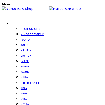
Menu
BESTECK
BESTECK-SETS
KINDERBESTECK
FJORD
JULIE
KRISTIN
LINNEA
LYKKE
MARIA
MAUD
NINA
RENESSANSE
TINA
TUVA
ODA
NORA