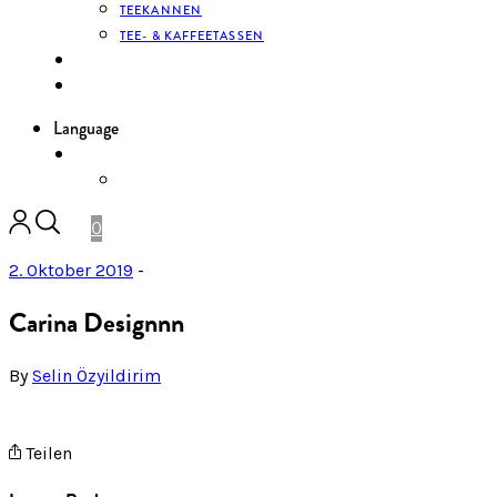
TEEKANNEN
TEE- & KAFFEETASSEN
KONTAKT
ANMELDEN
Language
DE
ENGLISH
0
2. Oktober 2019
-
Carina Designnn
By
Selin Özyildirim
Teilen