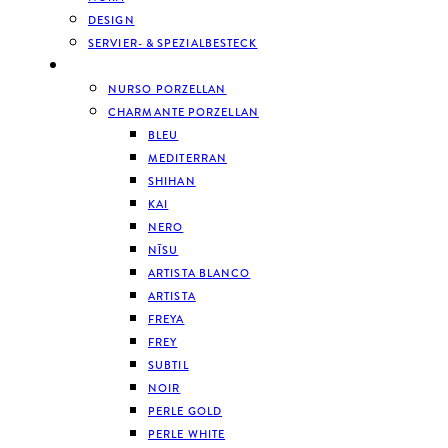
DESIGN
SERVIER- & SPEZIALBESTECK
GESCHIRR
NURSO PORZELLAN
CHARMANTE PORZELLAN
BLEU
MEDITERRAN
SHIHAN
KAI
NERO
NĪSU
ARTISTA BLANCO
ARTISTA
FREYA
FREY
SUBTIL
NOIR
PERLE GOLD
PERLE WHITE