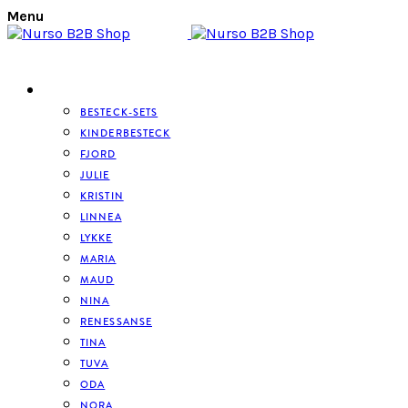
Menu
BESTECK
BESTECK-SETS
KINDERBESTECK
FJORD
JULIE
KRISTIN
LINNEA
LYKKE
MARIA
MAUD
NINA
RENESSANSE
TINA
TUVA
ODA
NORA