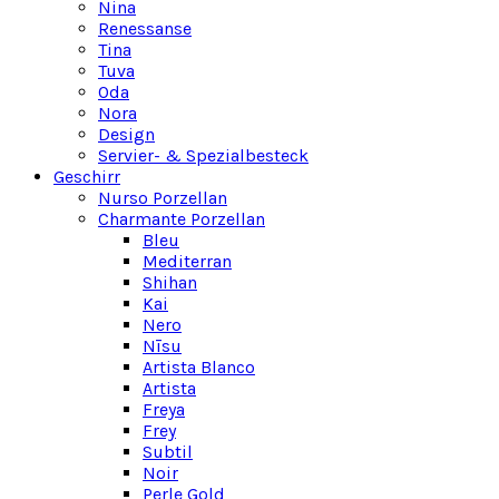
Nina
Renessanse
Tina
Tuva
Oda
Nora
Design
Servier- & Spezialbesteck
Geschirr
Nurso Porzellan
Charmante Porzellan
Bleu
Mediterran
Shihan
Kai
Nero
Nīsu
Artista Blanco
Artista
Freya
Frey
Subtil
Noir
Perle Gold