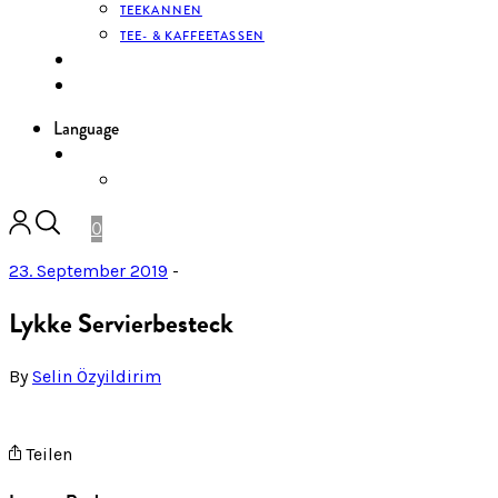
TEEKANNEN
TEE- & KAFFEETASSEN
KONTAKT
ANMELDEN
Language
DE
ENGLISH
0
23. September 2019
-
Lykke Servierbesteck
By
Selin Özyildirim
Teilen