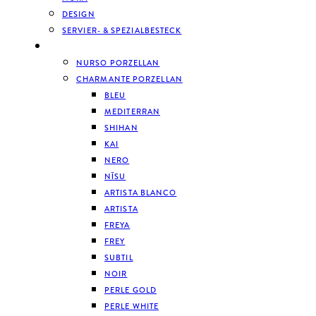
DESIGN
SERVIER- & SPEZIALBESTECK
GESCHIRR
NURSO PORZELLAN
CHARMANTE PORZELLAN
BLEU
MEDITERRAN
SHIHAN
KAI
NERO
NĪSU
ARTISTA BLANCO
ARTISTA
FREYA
FREY
SUBTIL
NOIR
PERLE GOLD
PERLE WHITE